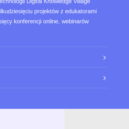
hnologii Digital Knowledge Village
kudziesięciu projektów z edukatorami
sięcy konferencji online, webinarów