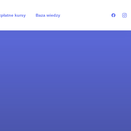
płatne kursy
Baza wiedzy