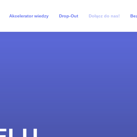
Akcelerator wiedzy
Drop-Out
Dołącz do nas!
Bez
ELU,