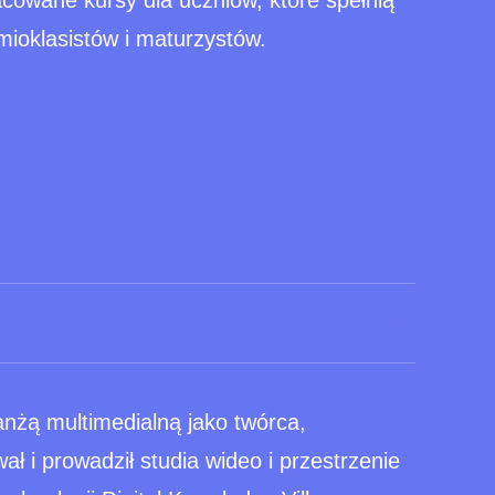
cowane kursy dla uczniów, które spełnią
ioklasistów i maturzystów.
nżą multimedialną jako twórca,
ał i prowadził studia wideo i przestrzenie