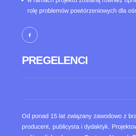
w ramach projektu zostaną również opra
rolę problemów powtórzeniowych dla ośm
PREGELENCI
Piotr Maczuga
Od ponad 15 lat związany zawodowo z bra
producent, publicysta i dydaktyk. Projektow